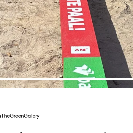
mTheGreenGallery