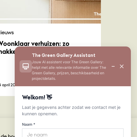
ieuws
Woonklaar verhuizen: zo
makkelijk kan nieuwbouw zijn
The Green Gallery Assistant
Jouw AI assistent voor The Green Gallery:
helpt met alle relevante informatie over The
Green Gallery, prijzen, beschikbaarheid en
projectdetails.
Lees meer
4 april 2026
Welkom! 👋
Laat je gegevens achter zodat we contact met je
kunnen opnemen.
Naam *
de hoogte blijven?