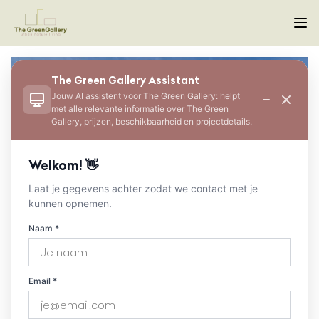
The Green Gallery Assistant
Jouw AI assistent voor The Green Gallery: helpt
met alle relevante informatie over The Green
Gallery, prijzen, beschikbaarheid en projectdetails.
Welkom! 👋
Laat je gegevens achter zodat we contact met je
kunnen opnemen.
Naam *
Email *