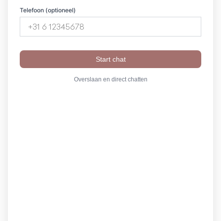
Telefoon (optioneel)
Nieuws
14 mei 2025
Start chat
Geplaatst door TeamTheGreenGallery
Overslaan en direct chatten
Wereldfestival in
Diemen: vier de
diversiteit op 7 juli
Op zondag 7 juli bruist Diemen van de energie tijdens
het
Wereldfestival
, een feestelijk evenement waar
verschillende culturen samenkomen. Het festival is een
initiatief van Stichting Roots and Wings, een stichting